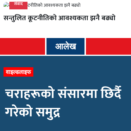
संवाद
सन्तुलित कूटनीतिको आवश्यकता झनै बढ्यो
आलेख
वाइल्डलाइफ
चराहरूको संसारमा छिर्दै
गरेको समुद्र