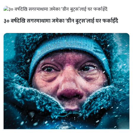
३० वर्षदेखि सगरमाथामा जमेका ‘ग्रीन बुट्स’लाई घर फर्काइँदै