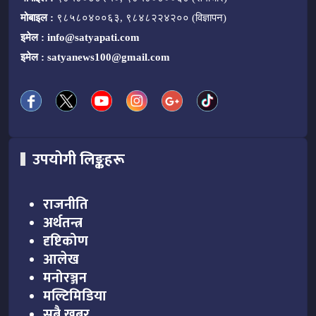
मोबाइल :
९८५८०४००६३, ९८४८२२४२०० (विज्ञापन)
इमेल :
info@satyapati.com
इमेल :
satyanews100@gmail.com
उपयोगी लिङ्कहरू
राजनीति
अर्थतन्त्र
दृष्टिकोण
आलेख
मनोरञ्जन
मल्टिमिडिया
सबै खबर