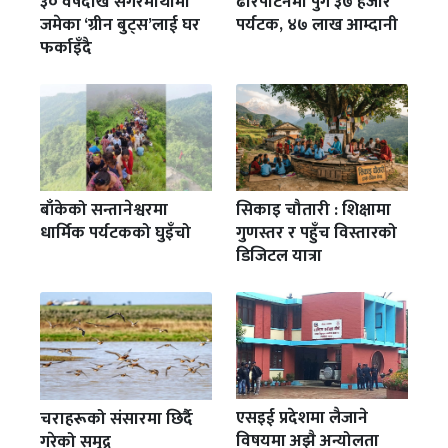
३० वर्षदेखि सगरमाथामा
ढोरपाटनमा पुगे ३७ हजार
जमेका ‘ग्रीन बुट्स’लाई घर
पर्यटक, ४७ लाख आम्दानी
फर्काइँदै
बाँकेको सन्तानेश्वरमा
सिकाइ चौतारी : शिक्षामा
धार्मिक पर्यटकको घुइँचो
गुणस्तर र पहुँच विस्तारको
डिजिटल यात्रा
एसइई प्रदेशमा लैजाने
चराहरूको संसारमा छिर्दै
विषयमा अझै अन्योलता
गरेको समुद्र