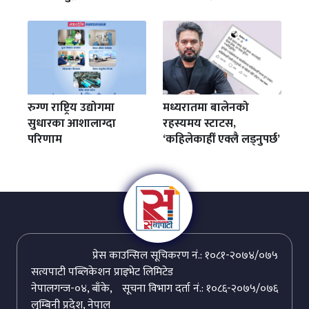
रुग्ण राष्ट्रिय उद्योगमा
मध्यरातमा बालेनको
सुधारका आशालाग्दा
रहस्यमय स्टाटस,
परिणाम
‘कहिलेकाहीँ एक्लै लड्नुपर्छ’
प्रेस काउन्सिल सूचिकरण नं.: १०८१-२०७४/०७५
सत्यपाटी पब्लिकेशन प्राइभेट लिमिटेड
नेपालगन्ज-०४, बाँके,
सूचना विभाग दर्ता नं.: १०८६-२०७५/०७६
लुम्बिनी प्रदेश, नेपाल