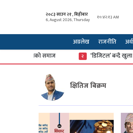
२०८३ साउन २१ , बिहीबार
१०:४२:१३ AM
6, August 2026, Thursday
अग्रलेख
राजनीति
अर्थ
रझगडामा डुबेको समाज
‘डिजिटल’ बन्दै खुला ब
२
क्षितिज बिक्रम