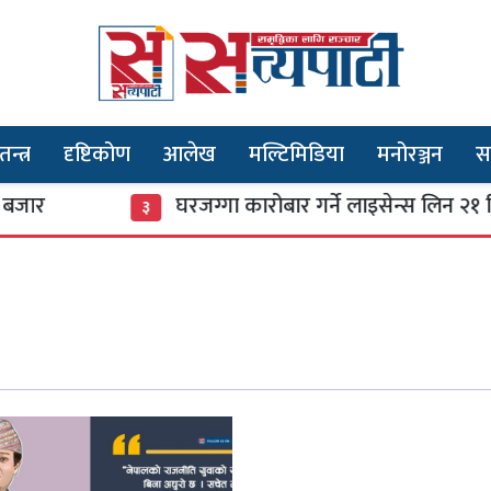
तन्त्र
दृष्टिकोण
आलेख
मल्टिमिडिया
मनोरञ्जन
स
जार
घरजग्गा कारोबार गर्ने लाइसेन्स लिन २१ द
३