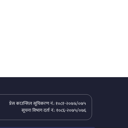
प्रेस काउन्सिल सूचिकरण नं.: १०८१-२०७४/०७५
सूचना विभाग दर्ता नं.: १०८६-२०७५/०७६