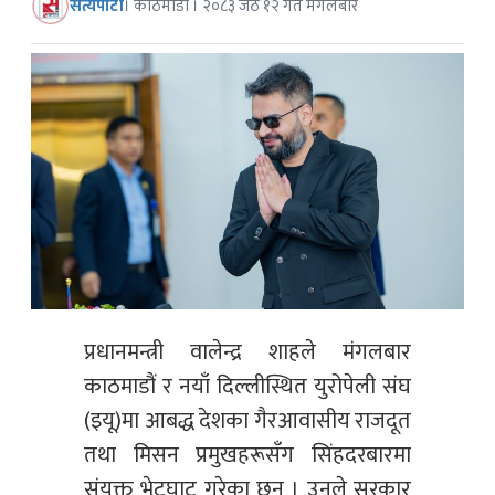
सत्यपाटी
। काठमाडौं । २०८३ जेठ १२ गते मंगलबार
प्रधानमन्त्री वालेन्द्र शाहले मंगलबार
काठमाडौं र नयाँ दिल्लीस्थित युरोपेली संघ
(इयू)मा आबद्ध देशका गैरआवासीय राजदूत
तथा मिसन प्रमुखहरूसँग सिंहदरबारमा
संयुक्त भेटघाट गरेका छन् । उनले सरकार