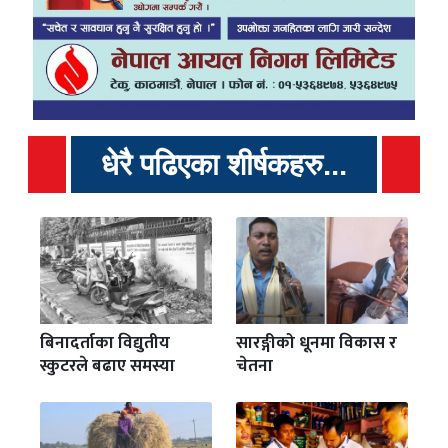
धेरै पढिएका शीर्षकहरु...
बिनादर्ताका विद्युतीय
सारङ्गीको धूनमा विकास र
स्कुटरले बढाए समस्या
चेतना