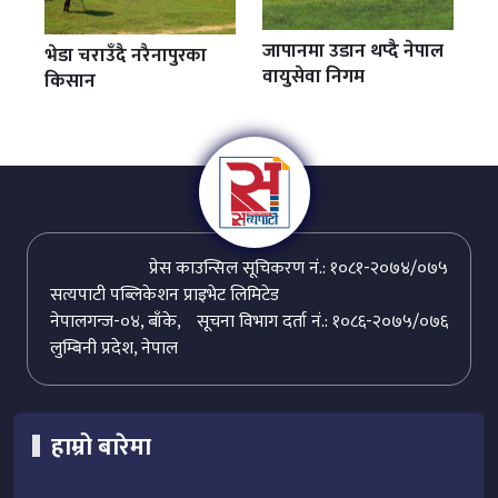
जापानमा उडान थप्दै नेपाल
भेडा चराउँदै नरैनापुरका
वायुसेवा निगम
किसान
प्रेस काउन्सिल सूचिकरण नं.: १०८१-२०७४/०७५
सत्यपाटी पब्लिकेशन प्राइभेट लिमिटेड
नेपालगन्ज-०४, बाँके,
सूचना विभाग दर्ता नं.: १०८६-२०७५/०७६
लुम्बिनी प्रदेश, नेपाल
हाम्रो बारेमा