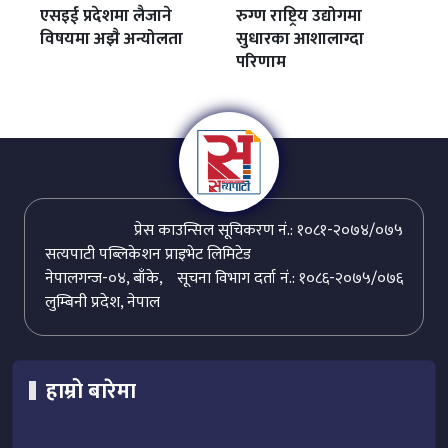
एसइई प्रदेशमा लैजाने
रुग्ण राष्ट्रिय उद्योगमा
विषयमा अझै अन्योलता
सुधारका आशालाग्दा
परिणाम
प्रेस काउन्सिल सूचिकरण नं.: १०८१-२०७४/०७५
सत्यपाटी पब्लिकेशन प्राइभेट लिमिटेड
नेपालगन्ज-०४, बाँके,
सूचना विभाग दर्ता नं.: १०८६-२०७५/०७६
लुम्बिनी प्रदेश, नेपाल
हाम्रो बारेमा