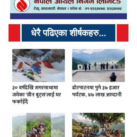
धेरै पढिएका शीर्षकहरु...
३० वर्षदेखि सगरमाथामा
ढोरपाटनमा पुगे ३७ हजार
जमेका ‘ग्रीन बुट्स’लाई घर
पर्यटक, ४७ लाख आम्दानी
फर्काइँदै