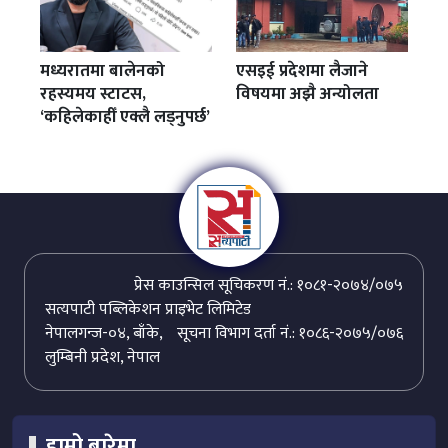
एसइई प्रदेशमा लैजाने
मध्यरातमा बालेनको
विषयमा अझै अन्योलता
रहस्यमय स्टाटस,
‘कहिलेकाहीँ एक्लै लड्नुपर्छ’
प्रेस काउन्सिल सूचिकरण नं.: १०८१-२०७४/०७५
सत्यपाटी पब्लिकेशन प्राइभेट लिमिटेड
नेपालगन्ज-०४, बाँके,
सूचना विभाग दर्ता नं.: १०८६-२०७५/०७६
लुम्बिनी प्रदेश, नेपाल
हाम्रो बारेमा