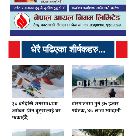
धेरै पढिएका शीर्षकहरु...
३० वर्षदेखि सगरमाथामा
ढोरपाटनमा पुगे ३७ हजार
जमेका ‘ग्रीन बुट्स’लाई घर
पर्यटक, ४७ लाख आम्दानी
फर्काइँदै