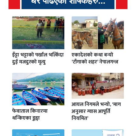
धेरै पढिएका शीर्षकहरु...
इँट्टा भट्टाको पर्खाल भत्किँदा
एकादेशको कथा बन्यो
दुई मजदुरको मृत्यु
‘टाँगाको शहर’ नेपालगन्ज
आयल निगमले भन्यो, ‘माग
फेवाताल किनारमा
अनुसार ग्यास आपूर्ति
थन्किएका डुङ्गा
नियमित’