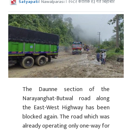
Satyapati
। Nawalparasi । २०८२ कात्तिक १३ गते बिहीबार
The Daunne section of the
Narayanghat-Butwal road along
the East-West Highway has been
blocked again. The road which was
already operating only one-way for