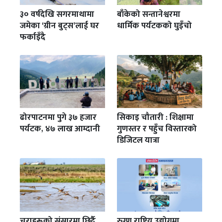
३० वर्षदेखि सगरमाथामा
बाँकेको सन्तानेश्वरमा
जमेका ‘ग्रीन बुट्स’लाई घर
धार्मिक पर्यटकको घुइँचो
फर्काइँदै
ढोरपाटनमा पुगे ३७ हजार
सिकाइ चौतारी : शिक्षामा
पर्यटक, ४७ लाख आम्दानी
गुणस्तर र पहुँच विस्तारको
डिजिटल यात्रा
चराहरूको संसारमा छिर्दै
रुग्ण राष्ट्रिय उद्योगमा