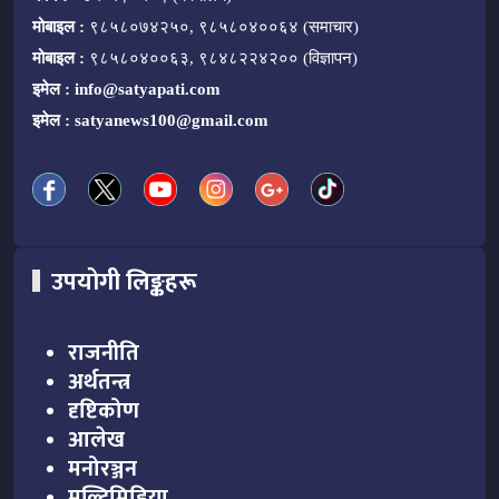
मोबाइल :
९८५८०७४२५०, ९८५८०४००६४ (समाचार)
मोबाइल :
९८५८०४००६३, ९८४८२२४२०० (विज्ञापन)
इमेल :
info@satyapati.com
इमेल :
satyanews100@gmail.com
उपयोगी लिङ्कहरू
राजनीति
अर्थतन्त्र
दृष्टिकोण
आलेख
मनोरञ्जन
मल्टिमिडिया