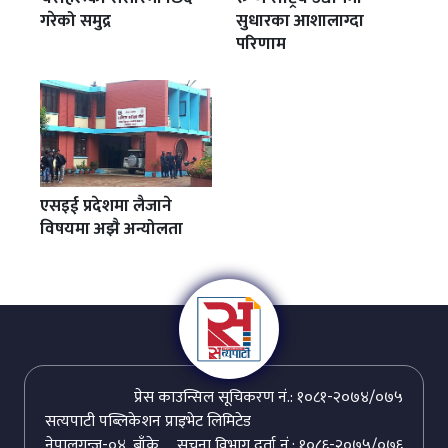
गरेको समुद्र
सुधारका आशालाग्दा
परिणाम
एसइई प्रदेशमा लैजाने
विषयमा अझै अन्योलता
प्रेस काउन्सिल सूचिकरण नं.: १०८१-२०७४/०७५
सत्यपाटी पब्लिकेशन प्राइभेट लिमिटेड
नेपालगन्ज-०४, बाँके,
सूचना विभाग दर्ता नं.: १०८६-२०७५/०७६