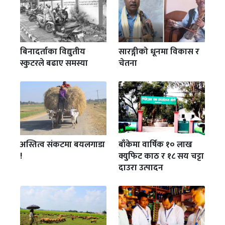
बिनादर्ताका विद्युतीय
सारङ्गीको धूनमा विकास र
स्कुटरले बढाए समस्या
चेतना
अस्तित्व संकटमा बयलगाडा
बाँकेमा वार्षिक १० लाख
!
क्युफिट काठ र १८ सय चट्टा
दाउरा उत्पादन