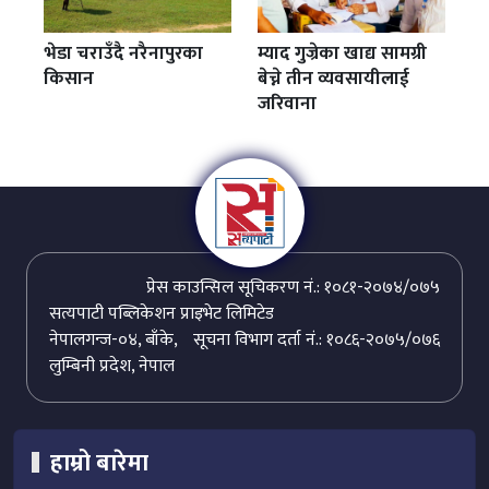
भेडा चराउँदै नरैनापुरका
म्याद गुज्रेका खाद्य सामग्री
किसान
बेच्ने तीन व्यवसायीलाई
जरिवाना
प्रेस काउन्सिल सूचिकरण नं.: १०८१-२०७४/०७५
सत्यपाटी पब्लिकेशन प्राइभेट लिमिटेड
नेपालगन्ज-०४, बाँके,
सूचना विभाग दर्ता नं.: १०८६-२०७५/०७६
लुम्बिनी प्रदेश, नेपाल
हाम्रो बारेमा