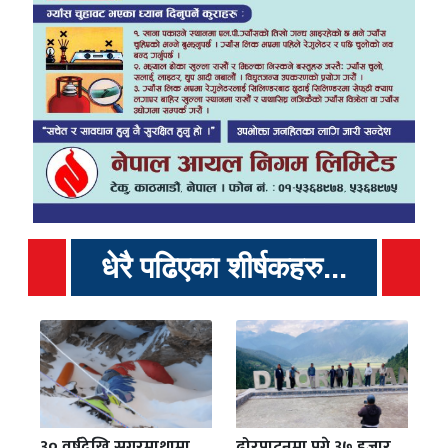
धेरै पढिएका शीर्षकहरु...
३० वर्षदेखि सगरमाथामा
ढोरपाटनमा पुगे ३७ हजार