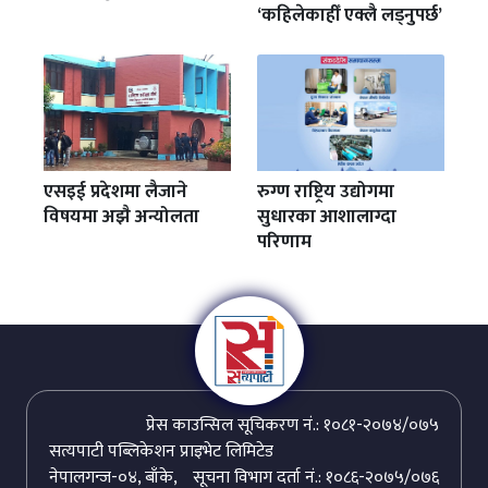
‘कहिलेकाहीँ एक्लै लड्नुपर्छ’
एसइई प्रदेशमा लैजाने
रुग्ण राष्ट्रिय उद्योगमा
विषयमा अझै अन्योलता
सुधारका आशालाग्दा
परिणाम
प्रेस काउन्सिल सूचिकरण नं.: १०८१-२०७४/०७५
सत्यपाटी पब्लिकेशन प्राइभेट लिमिटेड
नेपालगन्ज-०४, बाँके,
सूचना विभाग दर्ता नं.: १०८६-२०७५/०७६