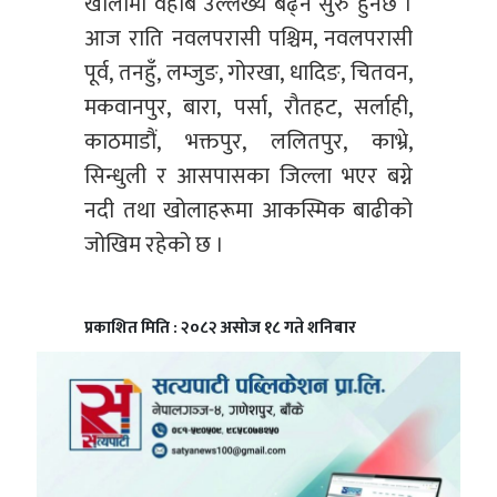
खोलामा वहाब उल्लेख्य बढ्न सुरु हुनेछ ।
आज राति नवलपरासी पश्चिम, नवलपरासी
पूर्व, तनहुँ, लम्जुङ, गोरखा, धादिङ, चितवन,
मकवानपुर, बारा, पर्सा, रौतहट, सर्लाही,
काठमाडौं, भक्तपुर, ललितपुर, काभ्रे,
सिन्धुली र आसपासका जिल्ला भएर बग्ने
नदी तथा खोलाहरूमा आकस्मिक बाढीको
जोखिम रहेको छ ।
प्रकाशित मिति : २०८२ असोज १८ गते शनिबार