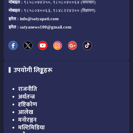
मोबाइल :
९८५८०७४२५०, ९८५८०४००६४ (समाचार)
मोबाइल :
९८५८०४००६३, ९८४८२२४२०० (विज्ञापन)
इमेल :
info@satyapati.com
इमेल :
satyanews100@gmail.com
उपयोगी लिङ्कहरू
राजनीति
अर्थतन्त्र
दृष्टिकोण
आलेख
मनोरञ्जन
मल्टिमिडिया