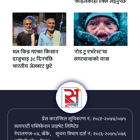
‘कहिलेकाहीँ एक्लै लड्नुपर्छ’
मल किन्न गएका किसान
‘रोड टु एभरेस्ट’मा
दाजुभाइ ३८ दिनपछि
सगरमाथाको यात्रा
भारतीय जेलबाट छुटे
प्रेस काउन्सिल सूचिकरण नं.: १०८१-२०७४/०७५
सत्यपाटी पब्लिकेशन प्राइभेट लिमिटेड
नेपालगन्ज-०४, बाँके,
सूचना विभाग दर्ता नं.: १०८६-२०७५/०७६