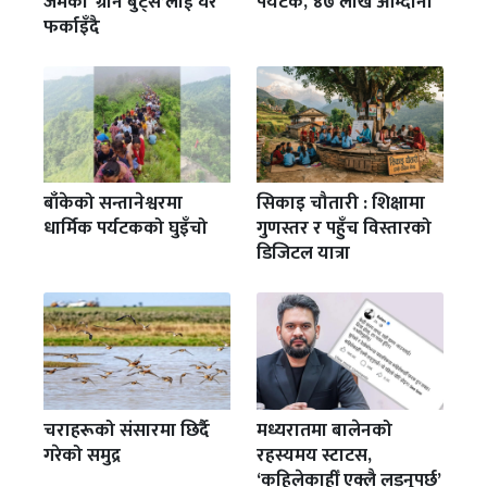
जमेका ‘ग्रीन बुट्स’लाई घर
पर्यटक, ४७ लाख आम्दानी
फर्काइँदै
बाँकेको सन्तानेश्वरमा
सिकाइ चौतारी : शिक्षामा
धार्मिक पर्यटकको घुइँचो
गुणस्तर र पहुँच विस्तारको
डिजिटल यात्रा
चराहरूको संसारमा छिर्दै
मध्यरातमा बालेनको
गरेको समुद्र
रहस्यमय स्टाटस,
‘कहिलेकाहीँ एक्लै लड्नुपर्छ’