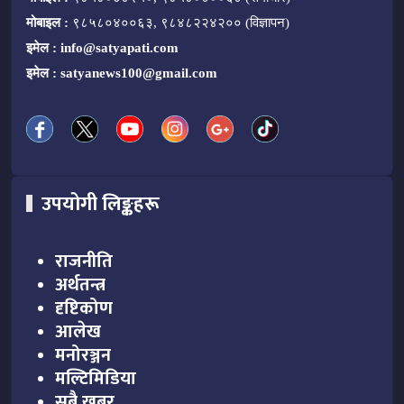
मोबाइल :
९८५८०४००६३, ९८४८२२४२०० (विज्ञापन)
इमेल :
info@satyapati.com
इमेल :
satyanews100@gmail.com
उपयोगी लिङ्कहरू
राजनीति
अर्थतन्त्र
दृष्टिकोण
आलेख
मनोरञ्जन
मल्टिमिडिया
सबै खबर