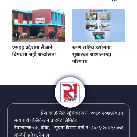
एसइई प्रदेशमा लैजाने
रुग्ण राष्ट्रिय उद्योगमा
विषयमा अझै अन्योलता
सुधारका आशालाग्दा
परिणाम
प्रेस काउन्सिल सूचिकरण नं.: १०८१-२०७४/०७५
सत्यपाटी पब्लिकेशन प्राइभेट लिमिटेड
नेपालगन्ज-०४, बाँके,
सूचना विभाग दर्ता नं.: १०८६-२०७५/०७६
लुम्बिनी प्रदेश, नेपाल