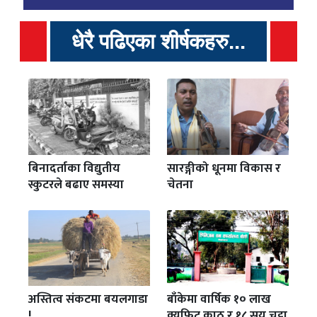
धेरै पढिएका शीर्षकहरु...
बिनादर्ताका विद्युतीय
सारङ्गीको धूनमा विकास र
स्कुटरले बढाए समस्या
चेतना
अस्तित्व संकटमा बयलगाडा
बाँकेमा वार्षिक १० लाख
!
क्युफिट काठ र १८ सय चट्टा