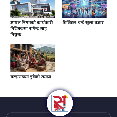
आयल निगमको कार्यकारी
‘डिजिटल’ बन्दै खुला बजार
निर्देशकमा नागेन्द्र साह
नियुक्त
घरझगडामा डुबेको समाज