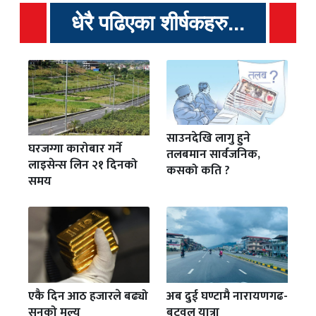
धेरै पढिएका शीर्षकहरु...
साउनदेखि लागु हुने
घरजग्गा कारोबार गर्ने
तलबमान सार्वजनिक,
लाइसेन्स लिन २१ दिनको
कसको कति ?
समय
एकै दिन आठ हजारले बढ्यो
अब दुई घण्टामै नारायणगढ-
सुनको मूल्य
बुटवल यात्रा