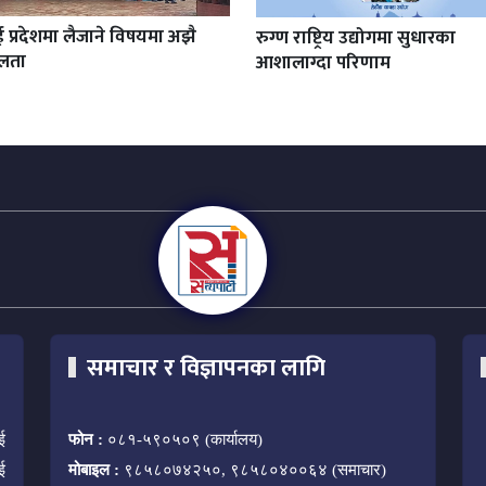
प्रदेशमा लैजाने विषयमा अझै
रुग्ण राष्ट्रिय उद्योगमा सुधारका
ोलता
आशालाग्दा परिणाम
समाचार र विज्ञापनका लागि
ई
फोन :
०८१-५९०५०९ (कार्यालय)
ई
मोबाइल :
९८५८०७४२५०, ९८५८०४००६४ (समाचार)