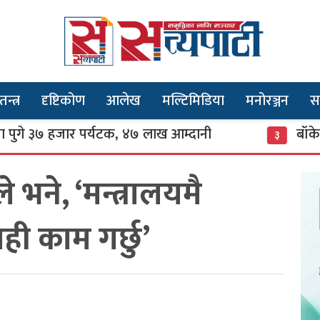
तन्त्र
दृष्टिकोण
आलेख
मल्टिमिडिया
मनोरञ्जन
स
 हजार पर्यटक, ४७ लाख आम्दानी
बाँकेको सन्तान
३
ले भने, ‘मन्त्रालयमै
 यही काम गर्छु’