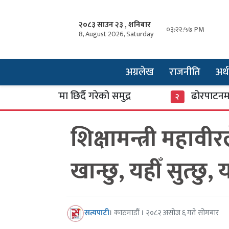
२०८३ साउन २३ , शनिबार
०३:२२:५८ PM
8, August 2026, Saturday
अग्रलेख
राजनीति
अर्थ
ंसारमा छिर्दै गरेको समुद्र
ढोरपाटनमा पुगे ३७
२
शिक्षामन्त्री महावीर
खान्छु, यहीँ सुत्छु,
सत्यपाटी
। काठमाडौं । २०८२ असोज ६ गते सोमबार