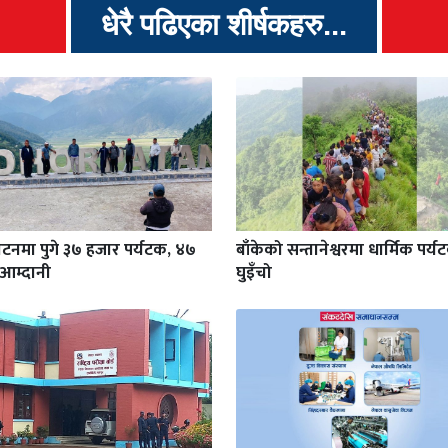
धेरै पढिएका शीर्षकहरु...
टनमा पुगे ३७ हजार पर्यटक, ४७
बाँकेको सन्तानेश्वरमा धार्मिक पर्
आम्दानी
घुइँचो