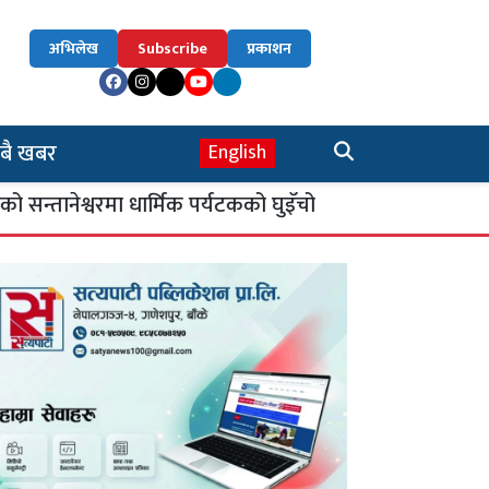
अभिलेख
Subscribe
प्रकाशन
बै खबर
English
ेश्वरमा धार्मिक पर्यटकको घुइँचो
सिकाइ चौतारी :
४