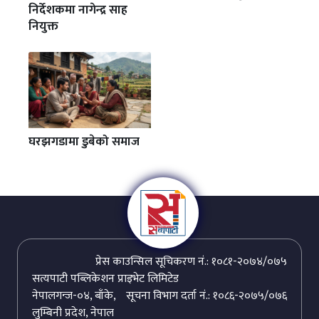
निर्देशकमा नागेन्द्र साह
नियुक्त
घरझगडामा डुबेको समाज
प्रेस काउन्सिल सूचिकरण नं.: १०८१-२०७४/०७५
सत्यपाटी पब्लिकेशन प्राइभेट लिमिटेड
नेपालगन्ज-०४, बाँके,
सूचना विभाग दर्ता नं.: १०८६-२०७५/०७६
लुम्बिनी प्रदेश, नेपाल