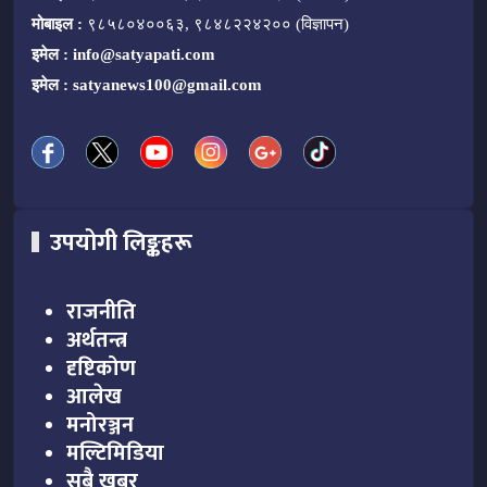
मोबाइल :
९८५८०४००६३, ९८४८२२४२०० (विज्ञापन)
इमेल :
info@satyapati.com
इमेल :
satyanews100@gmail.com
उपयोगी लिङ्कहरू
राजनीति
अर्थतन्त्र
दृष्टिकोण
आलेख
मनोरञ्जन
मल्टिमिडिया
सबै खबर