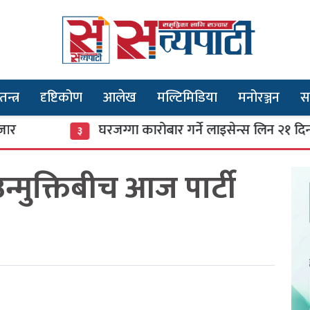
तन्त्र
दृष्टिकोण
आलेख
मल्टिमिडिया
मनोरञ्जन
स
घरजग्गा कारोबार गर्ने लाइसेन्स लिन २१ दिनको सम
३
मुक्तिबीच आज पार्टी