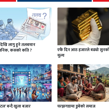
देखि लागु हुने तलबमान
एकै दिन आठ हजारले बढ्यो सुनक
वजनिक, कसको कति ?
मूल्य
टल’ बन्दै खुला बजार
घरझगडामा डुबेको समाज