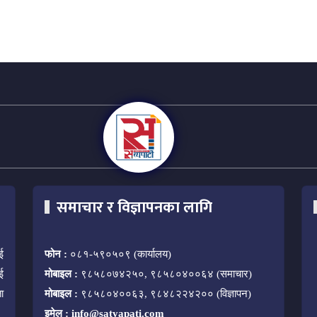
समाचार र विज्ञापनका लागि
ई
फोन :
०८१-५९०५०९ (कार्यालय)
ई
मोबाइल :
९८५८०७४२५०, ९८५८०४००६४ (समाचार)
ा
मोबाइल :
९८५८०४००६३, ९८४८२२४२०० (विज्ञापन)
इमेल :
info@satyapati.com