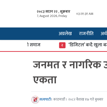
२०८३ साउन २२ , शुक्रबार
०३:२१:३२ AM
7, August 2026, Friday
अग्रलेख
राजनीति
अर्थ
ा डुबेको समाज
‘डिजिटल’ बन्दै खुला बजार
२
जनमत र नागरिक उन्
एकता
सत्यपाटी
। काठमाडौं । २०८२ वैशाख १७ गते बुधबार