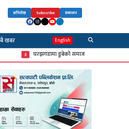
अभिलेख
Subscribe
प्रकाशन
बै खबर
English
घरझगडामा डुबेको समाज
‘डिजिटल’ बन्द
३
४