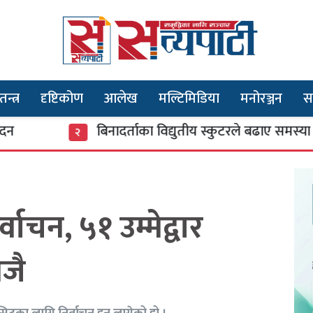
तन्त्र
दृष्टिकोण
आलेख
मल्टिमिडिया
मनोरञ्जन
स
बिनादर्ताका विद्युतीय स्कुटरले बढाए समस्या
२
वाचन, ५१ उम्मेद्वार
जै