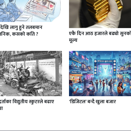
देखि लागु हुने तलबमान
एकै दिन आठ हजारले बढ्यो सुनक
वजनिक, कसको कति ?
मूल्य
र्ताका विद्युतीय स्कुटरले बढाए
‘डिजिटल’ बन्दै खुला बजार
या