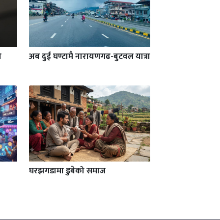
ो
अब दुई घण्टामै नारायणगढ-बुटवल यात्रा
घरझगडामा डुबेको समाज