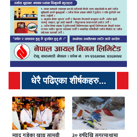
धेरै पढिएका शीर्षकहरु...
म्याद गुज्रेका खाद्य सामग्री
३० वर्षदेखि सगरमाथामा