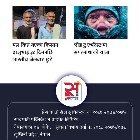
मल किन्न गएका किसान
‘रोड टु एभरेस्ट’मा
दाजुभाइ ३८ दिनपछि
सगरमाथाको यात्रा
भारतीय जेलबाट छुटे
प्रेस काउन्सिल सूचिकरण नं.: १०८१-२०७४/०७५
सत्यपाटी पब्लिकेशन प्राइभेट लिमिटेड
नेपालगन्ज-०४, बाँके,
सूचना विभाग दर्ता नं.: १०८६-२०७५/०७६
लुम्बिनी प्रदेश, नेपाल