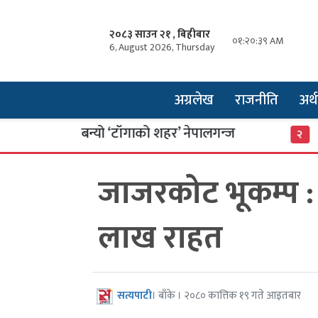
२०८३ साउन २१ , बिहीबार
०१:२०:३९ AM
6, August 2026, Thursday
अग्रलेख
राजनीति
अर्थ
को कथा बन्यो ‘टाँगाको शहर’ नेपालगन्ज
साइबर 
२
जाजरकोट भूकम्प :
लाख राहत
सत्यपाटी
। बाँके । २०८० कात्तिक १९ गते आइतबार