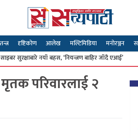
तन्त्र
दृष्टिकोण
आलेख
मल्टिमिडिया
मनोरञ्जन
स
सुरक्षाबारे नयाँ बहस, ‘नियन्त्रण बाहिर जाँदै एआई’
३
 मृतक परिवारलाई २