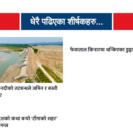
धेरै पढिएका शीर्षकहरु...
फेवाताल किनारमा थन्किएका डुङ्गा
ी नदीको तटबन्धले जमिन र बस्ती
ए
ेशको कथा बन्यो ‘टाँगाको शहर’
गन्ज