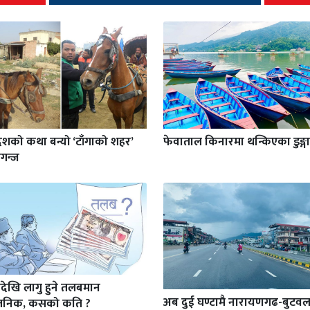
ेशको कथा बन्यो ‘टाँगाको शहर’
फेवाताल किनारमा थन्किएका डुङ्गा
गन्ज
देखि लागु हुने तलबमान
अब दुई घण्टामै नारायणगढ-बुटवल 
वजनिक, कसको कति ?