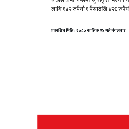
२ असोजमा नेप्सेमा सुचीकृत भएको क
लागि १४२ रुपैयाँ १ पैसादेखि ४२६ रुपै
प्रकाशित मिति : २०८० कात्तिक १४ गते मंगलबार