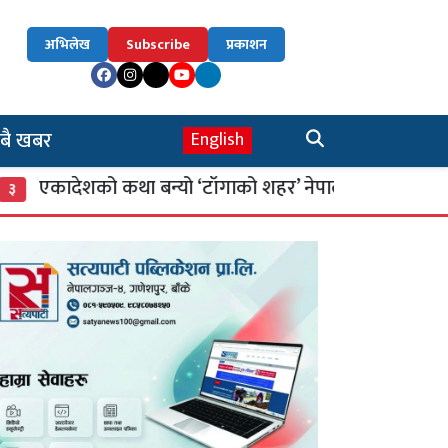
अभिलेख
Subscribe
प्रकाशन
बै खबर
English
देशको कथा बन्यो ‘टाँगाको शहर’ नेपालगन्ज
सा
४