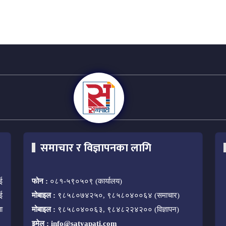
समाचार र विज्ञापनका लागि
ई
फोन :
०८१-५९०५०९ (कार्यालय)
ई
मोबाइल :
९८५८०७४२५०, ९८५८०४००६४ (समाचार)
ा
मोबाइल :
९८५८०४००६३, ९८४८२२४२०० (विज्ञापन)
इमेल :
info@satyapati.com