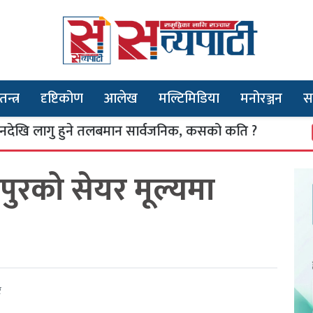
तन्त्र
दृष्टिकोण
आलेख
मल्टिमिडिया
मनोरञ्जन
स
गु हुने तलबमान सार्वजनिक, कसको कति ?
एका
३
ापुरको सेयर मूल्यमा
र