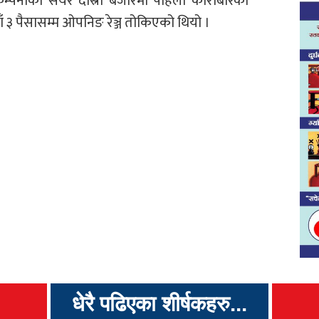
म्पनीको सेयर दोस्रो बजारमा पहिलो कारोबारको
याँ ३ पैसासम्म ओपनिङ रेञ्ज तोकिएको थियो ।
धेरै पढिएका शीर्षकहरु...