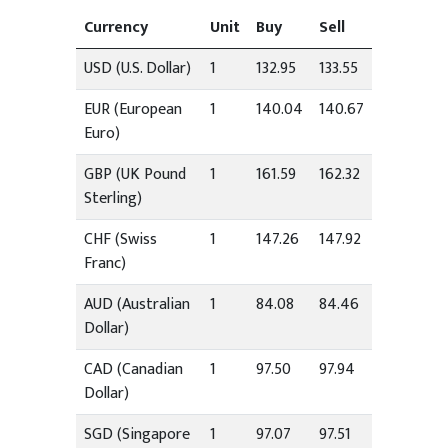
Currency
Unit
Buy
Sell
USD (U.S. Dollar)
1
132.95
133.55
EUR (European
1
140.04
140.67
Euro)
GBP (UK Pound
1
161.59
162.32
Sterling)
CHF (Swiss
1
147.26
147.92
Franc)
AUD (Australian
1
84.08
84.46
Dollar)
CAD (Canadian
1
97.50
97.94
Dollar)
SGD (Singapore
1
97.07
97.51