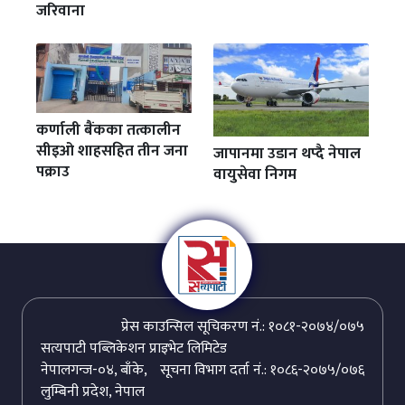
जरिवाना
कर्णाली बैंकका तत्कालीन
सीइओ शाहसहित तीन जना
जापानमा उडान थप्दै नेपाल
पक्राउ
वायुसेवा निगम
प्रेस काउन्सिल सूचिकरण नं.: १०८१-२०७४/०७५
सत्यपाटी पब्लिकेशन प्राइभेट लिमिटेड
नेपालगन्ज-०४, बाँके,
सूचना विभाग दर्ता नं.: १०८६-२०७५/०७६
लुम्बिनी प्रदेश, नेपाल