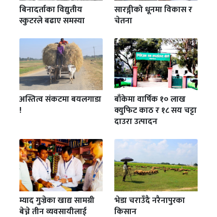
बिनादर्ताका विद्युतीय
सारङ्गीको धूनमा विकास र
स्कुटरले बढाए समस्या
चेतना
अस्तित्व संकटमा बयलगाडा
बाँकेमा वार्षिक १० लाख
!
क्युफिट काठ र १८ सय चट्टा
दाउरा उत्पादन
म्याद गुज्रेका खाद्य सामग्री
भेडा चराउँदै नरैनापुरका
बेच्ने तीन व्यवसायीलाई
किसान