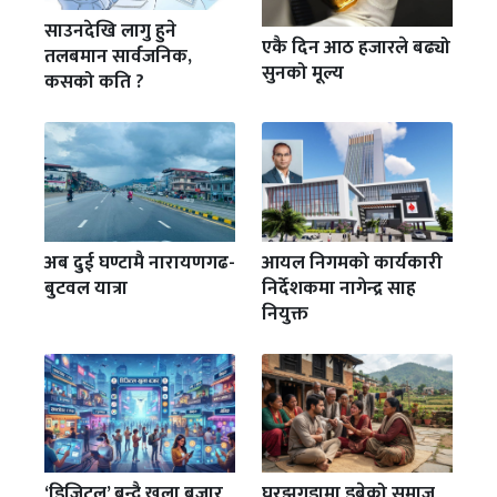
साउनदेखि लागु हुने
एकै दिन आठ हजारले बढ्यो
तलबमान सार्वजनिक,
सुनको मूल्य
कसको कति ?
अब दुई घण्टामै नारायणगढ-
आयल निगमको कार्यकारी
बुटवल यात्रा
निर्देशकमा नागेन्द्र साह
नियुक्त
‘डिजिटल’ बन्दै खुला बजार
घरझगडामा डुबेको समाज