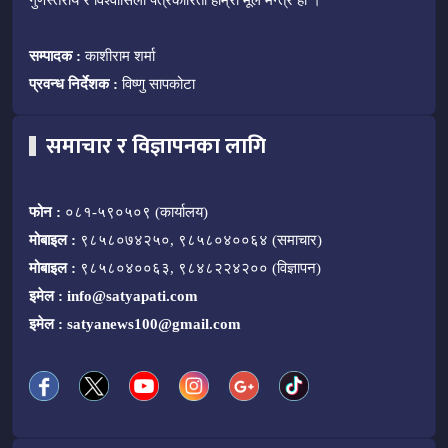
गुणस्तरीय र विश्वासिलो पत्रकारिता हाम्रो मूल मन्त्र हो ।
सम्पादक :
काशीराम शर्मा
प्रवन्ध निर्देशक :
विष्णु सापकोटा
समाचार र विज्ञापनका लागि
फोन :
०८१-५९०५०९ (कार्यालय)
मोबाइल :
९८५८०७४२५०, ९८५८०४००६४ (समाचार)
मोबाइल :
९८५८०४००६३, ९८४८२२४२०० (विज्ञापन)
इमेल :
info@satyapati.com
इमेल :
satyanews100@gmail.com