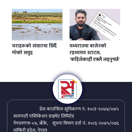
चराहरूको संसारमा छिर्दै
मध्यरातमा बालेनको
गरेको समुद्र
रहस्यमय स्टाटस,
‘कहिलेकाहीँ एक्लै लड्नुपर्छ’
प्रेस काउन्सिल सूचिकरण नं.: १०८१-२०७४/०७५
सत्यपाटी पब्लिकेशन प्राइभेट लिमिटेड
नेपालगन्ज-०४, बाँके,
सूचना विभाग दर्ता नं.: १०८६-२०७५/०७६
लुम्बिनी प्रदेश, नेपाल