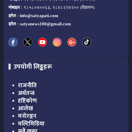
मोबाइल :
९८५८०४००६३, ९८४८२२४२०० (विज्ञापन)
इमेल :
info@satyapati.com
इमेल :
satyanews100@gmail.com
उपयोगी लिङ्कहरू
राजनीति
अर्थतन्त्र
दृष्टिकोण
आलेख
मनोरञ्जन
मल्टिमिडिया
सबै खबर