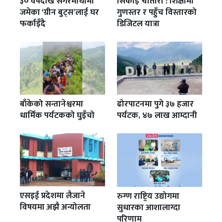
३० वर्षदेखि सगरमाथामा
सिकाइ चौतारी : शिक्षामा
जमेका ‘ग्रीन बुट्स’लाई घर
गुणस्तर र पहुँच विस्तारको
फर्काइँदै
डिजिटल यात्रा
बाँकेको सन्तानेश्वरमा
ढोरपाटनमा पुगे ३७ हजार
धार्मिक पर्यटकको घुइँचो
पर्यटक, ४७ लाख आम्दानी
एसइई प्रदेशमा लैजाने
रुग्ण राष्ट्रिय उद्योगमा
विषयमा अझै अन्योलता
सुधारका आशालाग्दा
परिणाम