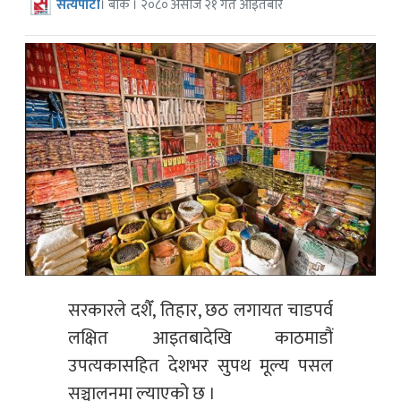
सत्यपाटी
। बाँके । २०८० असोज २१ गते आइतबार
सरकारले दशैँ, तिहार, छठ लगायत चाडपर्व
लक्षित आइतबादेखि काठमाडौं
उपत्यकासहित देशभर सुपथ मूल्य पसल
सञ्चालनमा ल्याएको छ ।