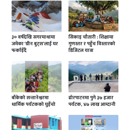
३० वर्षदेखि सगरमाथामा
सिकाइ चौतारी : शिक्षामा
जमेका ‘ग्रीन बुट्स’लाई घर
गुणस्तर र पहुँच विस्तारको
फर्काइँदै
डिजिटल यात्रा
बाँकेको सन्तानेश्वरमा
ढोरपाटनमा पुगे ३७ हजार
धार्मिक पर्यटकको घुइँचो
पर्यटक, ४७ लाख आम्दानी