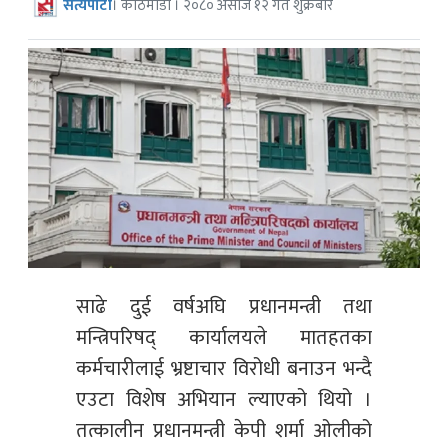
सत्यपाटी
। काठमाडौँ । २०८० असोज १२ गते शुक्रबार
साढे दुई वर्षअघि प्रधानमन्त्री तथा
मन्त्रिपरिषद् कार्यालयले मातहतका
कर्मचारीलाई भ्रष्टाचार विरोधी बनाउन भन्दै
एउटा विशेष अभियान ल्याएको थियो ।
तत्कालीन प्रधानमन्त्री केपी शर्मा ओलीको