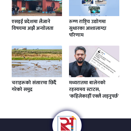
एसइई प्रदेशमा लैजाने
रुग्ण राष्ट्रिय उद्योगमा
विषयमा अझै अन्योलता
सुधारका आशालाग्दा
परिणाम
चराहरूको संसारमा छिर्दै
मध्यरातमा बालेनको
गरेको समुद्र
रहस्यमय स्टाटस,
‘कहिलेकाहीँ एक्लै लड्नुपर्छ’