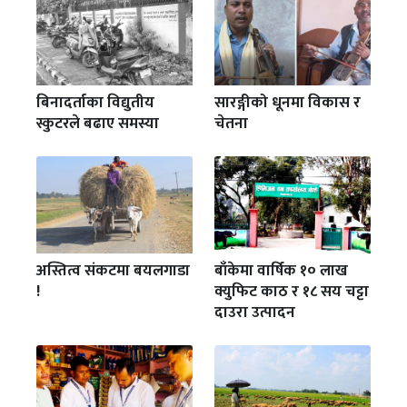
बिनादर्ताका विद्युतीय
सारङ्गीको धूनमा विकास र
स्कुटरले बढाए समस्या
चेतना
अस्तित्व संकटमा बयलगाडा
बाँकेमा वार्षिक १० लाख
!
क्युफिट काठ र १८ सय चट्टा
दाउरा उत्पादन