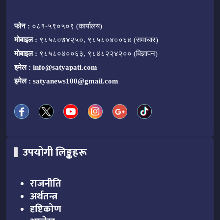
फोन :
०८१-५९०५०९ (कार्यालय)
मोबाइल :
९८५८०७४२५०, ९८५८०४००६४ (समाचार)
मोबाइल :
९८५८०४००६३, ९८४८२२४२०० (विज्ञापन)
इमेल :
info@satyapati.com
इमेल :
satyanews100@gmail.com
उपयोगी लिङ्कहरू
राजनीति
अर्थतन्त्र
दृष्टिकोण