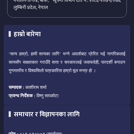
नेपालगन्ज-०४, बाँके,
सूचना विभाग दर्ता नं.: १०८६-२०७५/०७६
लुम्बिनी प्रदेश, नेपाल
हाम्रो बारेमा
‘सत्य हाम्रो, हामी सत्यका लागि’ भन्ने आदर्शबाट प्रेरित भई नागरिकलाई
सत्यसँग साक्षात्कार गराउँदै सत्ता र सरकारलाई जवाफदेही, पारदर्शी बनाउन
गुणस्तरीय र विश्वासिलो पत्रकारिता हाम्रो मूल मन्त्र हो ।
सम्पादक :
काशीराम शर्मा
प्रवन्ध निर्देशक :
विष्णु सापकोटा
समाचार र विज्ञापनका लागि