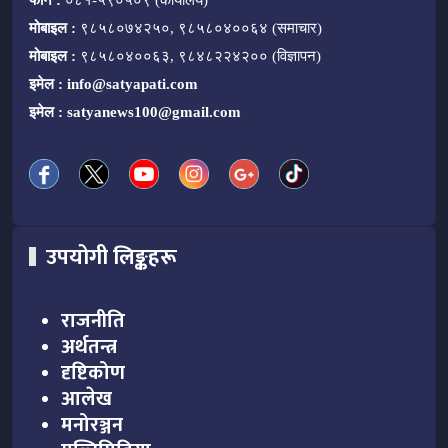
फोन :
०८१-५९०५०९ (कार्यालय)
मोबाइल :
९८५८०७४२५०, ९८५८०४००६४ (समाचार)
मोबाइल :
९८५८०४००६३, ९८४८२२४२०० (विज्ञापन)
इमेल :
info@satyapati.com
इमेल :
satyanews100@gmail.com
उपयोगी लिङ्कहरू
राजनीति
अर्थतन्त्र
दृष्टिकोण
आलेख
मनोरञ्जन