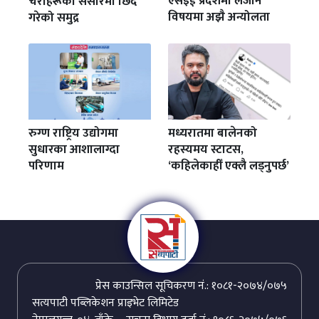
एसइई प्रदेशमा लैजाने
चराहरूको संसारमा छिर्दै
विषयमा अझै अन्योलता
गरेको समुद्र
रुग्ण राष्ट्रिय उद्योगमा
मध्यरातमा बालेनको
सुधारका आशालाग्दा
रहस्यमय स्टाटस,
परिणाम
‘कहिलेकाहीँ एक्लै लड्नुपर्छ’
प्रेस काउन्सिल सूचिकरण नं.: १०८१-२०७४/०७५
सत्यपाटी पब्लिकेशन प्राइभेट लिमिटेड