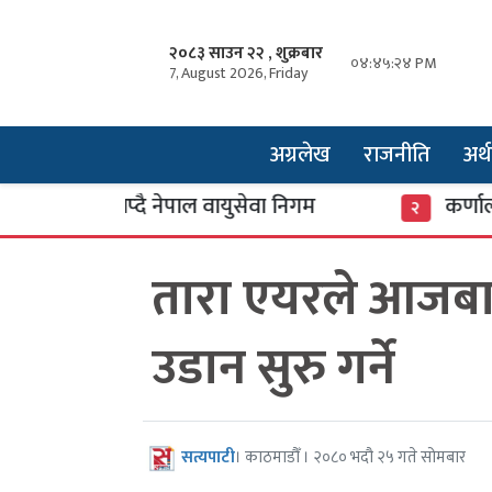
२०८३ साउन २२ , शुक्रबार
०४:४५:२५ PM
7, August 2026, Friday
अग्रलेख
राजनीति
अर्थ
डान थप्दै नेपाल वायुसेवा निगम
कर्णाली बैंकक
२
तारा एयरले आजब
उडान सुरु गर्ने
सत्यपाटी
। काठमाडौँ । २०८० भदौ २५ गते सोमबार