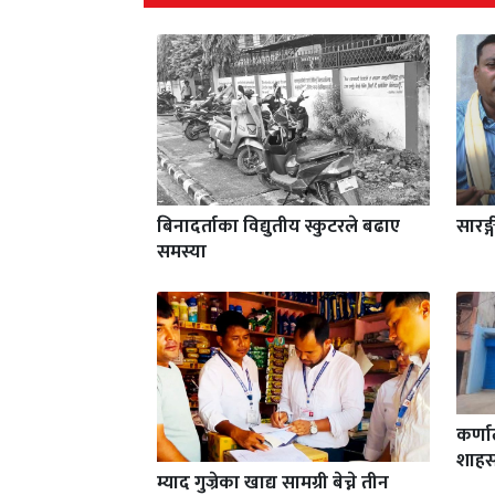
बिनादर्ताका विद्युतीय स्कुटरले बढाए
सारङ्
समस्या
कर्ण
शाहस
म्याद गुज्रेका खाद्य सामग्री बेच्ने तीन