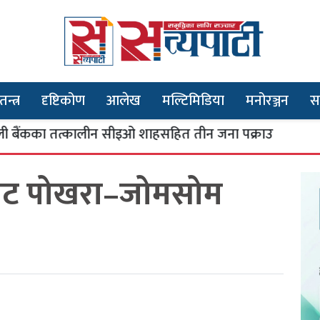
तन्त्र
दृष्टिकोण
आलेख
मल्टिमिडिया
मनोरञ्जन
स
ा तत्कालीन सीइओ शाहसहित तीन जना पक्राउ
भू
३
ाट पोखरा–जोमसोम