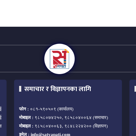
समाचार र विज्ञापनका लागि
ई
फोन :
०८१-५९०५०९ (कार्यालय)
ई
मोबाइल :
९८५८०७४२५०, ९८५८०४००६४ (समाचार)
ा
मोबाइल :
९८५८०४००६३, ९८४८२२४२०० (विज्ञापन)
इमेल :
info@satyapati.com