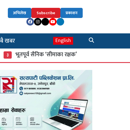
अभिलेख
Subscribe
प्रकाशन
बै खबर
English
तपूर्व सैनिक ‘सीमाका रक्षक’
म्याद गुज्रेका खाद्
४