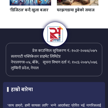
‘डिजिटल’ बन्दै खुला बजार
घरझगडामा डुबेको समाज
प्रेस काउन्सिल सूचिकरण नं.: १०८१-२०७४/०७५
सत्यपाटी पब्लिकेशन प्राइभेट लिमिटेड
नेपालगन्ज-०४, बाँके,
सूचना विभाग दर्ता नं.: १०८६-२०७५/०७६
लुम्बिनी प्रदेश, नेपाल
हाम्रो बारेमा
‘सत्य हाम्रो, हामी सत्यका लागि’ भन्ने आदर्शबाट प्रेरित भई नागरिकलाई