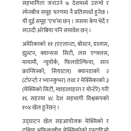
सहभागिता जनाउने ७ देशमध्ये उरुग्वे र
स्पेनबीच समूह चरणमा नै प्रतिस्पर्धा हुनेछ ।
यी दुई समूह ‘एच’मा छन् । जसमा केप भेर्दे र
साउदी अरेबिया पनि समावेश छन् ।
अमेरिकाको ११ (एटलान्टा, बोस्टन, डालास,
ह्युस्टन, क्यान्सस सिटी, लस एन्जलस,
मायामी, न्युयोर्क, फिलाडेल्फिया, सान
फ्रान्सिस्को, सियाटल) क्यानडाको २
(टोरन्टो र भ्यानकुभर) तथा र मेक्सिकाको ३
(मेक्सिको सिटी, ग्वाडालाहारा र मोन्टेरे) गरी
१६ सहरमा ४८ देश सहभागी विश्वकपको
१०४ खेल हुनेछन् ।
उद्घाटन खेल सहआयोजक मेक्सिको र
दक्षिण अफ्रिकाबीच मेक्सिकोको एस्टाडिओ