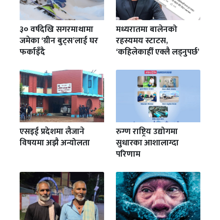
३० वर्षदेखि सगरमाथामा
मध्यरातमा बालेनको
जमेका ‘ग्रीन बुट्स’लाई घर
रहस्यमय स्टाटस,
फर्काइँदै
‘कहिलेकाहीँ एक्लै लड्नुपर्छ’
एसइई प्रदेशमा लैजाने
रुग्ण राष्ट्रिय उद्योगमा
विषयमा अझै अन्योलता
सुधारका आशालाग्दा
परिणाम