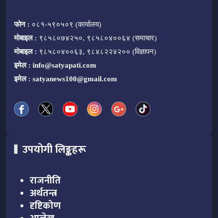
फोन :
०८१-५९०५०९ (कार्यालय)
मोबाइल :
९८५८०७४२५०, ९८५८०४००६४ (समाचार)
मोबाइल :
९८५८०४००६३, ९८४८२२४२०० (विज्ञापन)
इमेल :
info@satyapati.com
इमेल :
satyanews100@gmail.com
उपयोगी लिङ्कहरू
राजनीति
अर्थतन्त्र
दृष्टिकोण