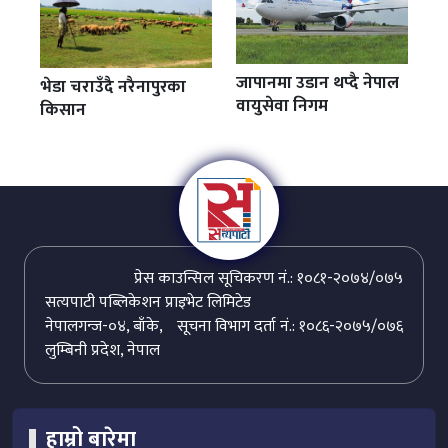
जापानमा उडान थप्दै नेपाल
भेडा चराउँदै नरैनापुरका
वायुसेवा निगम
किसान
प्रेस काउन्सिल सूचिकरण नं.: १०८१-२०७४/०७५
सत्यपाटी पब्लिकेशन प्राइभेट लिमिटेड
नेपालगन्ज-०४, बाँके,
सूचना विभाग दर्ता नं.: १०८६-२०७५/०७६
लुम्बिनी प्रदेश, नेपाल
हाम्रो बारेमा