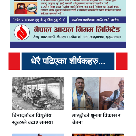
धेरै पढिएका शीर्षकहरु...
बिनादर्ताका विद्युतीय
सारङ्गीको धूनमा विकास र
स्कुटरले बढाए समस्या
चेतना