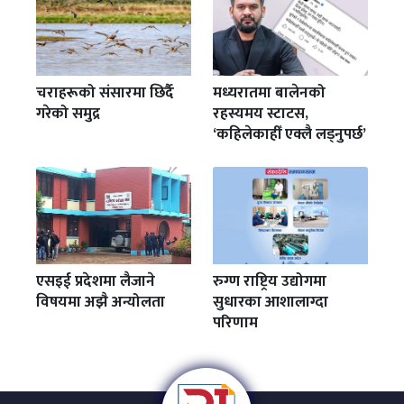
चराहरूको संसारमा छिर्दै
मध्यरातमा बालेनको
गरेको समुद्र
रहस्यमय स्टाटस,
‘कहिलेकाहीँ एक्लै लड्नुपर्छ’
एसइई प्रदेशमा लैजाने
रुग्ण राष्ट्रिय उद्योगमा
विषयमा अझै अन्योलता
सुधारका आशालाग्दा
परिणाम