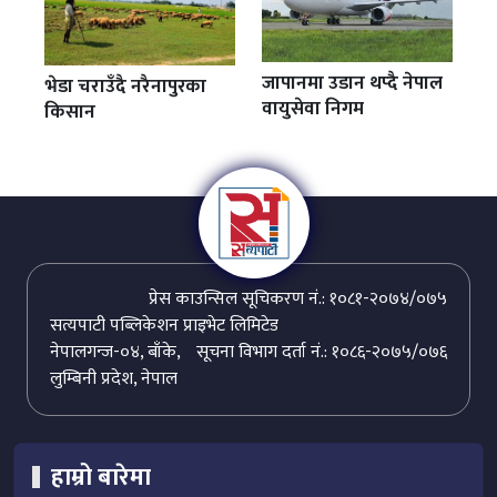
जापानमा उडान थप्दै नेपाल
भेडा चराउँदै नरैनापुरका
वायुसेवा निगम
किसान
प्रेस काउन्सिल सूचिकरण नं.: १०८१-२०७४/०७५
सत्यपाटी पब्लिकेशन प्राइभेट लिमिटेड
नेपालगन्ज-०४, बाँके,
सूचना विभाग दर्ता नं.: १०८६-२०७५/०७६
लुम्बिनी प्रदेश, नेपाल
हाम्रो बारेमा