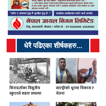
धेरै पढिएका शीर्षकहरु...
बिनादर्ताका विद्युतीय
सारङ्गीको धूनमा विकास र
स्कुटरले बढाए समस्या
चेतना