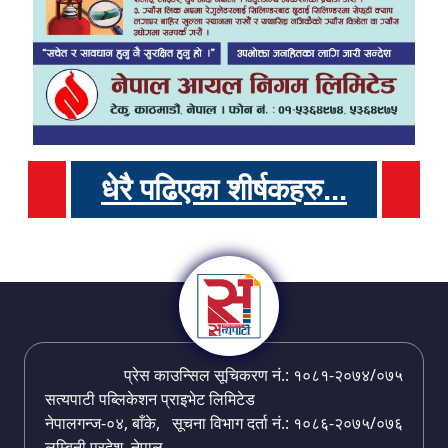
धेरै पढिएका शीर्षकहरु...
प्रेस काउन्सिल सूचिकरण नं.: १०८१-२०७४/०७५
सत्यपाटी पब्लिकेशन प्राइभेट लिमिटेड
नेपालगन्ज-०४, बाँके,
सूचना विभाग दर्ता नं.: १०८६-२०७५/०७६
लुम्बिनी प्रदेश, नेपाल