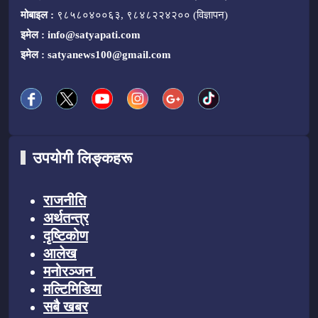
मोबाइल :
९८५८०४००६३, ९८४८२२४२०० (विज्ञापन)
इमेल :
info@satyapati.com
इमेल :
satyanews100@gmail.com
उपयोगी लिङ्कहरू
राजनीति
अर्थतन्त्र
दृष्टिकोण
आलेख
मनोरञ्जन
मल्टिमिडिया
सबै खबर