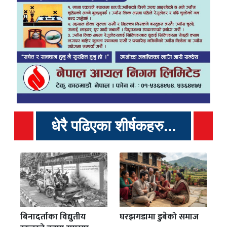
धेरै पढिएका शीर्षकहरु...
बिनादर्ताका विद्युतीय
घरझगडामा डुबेको समाज