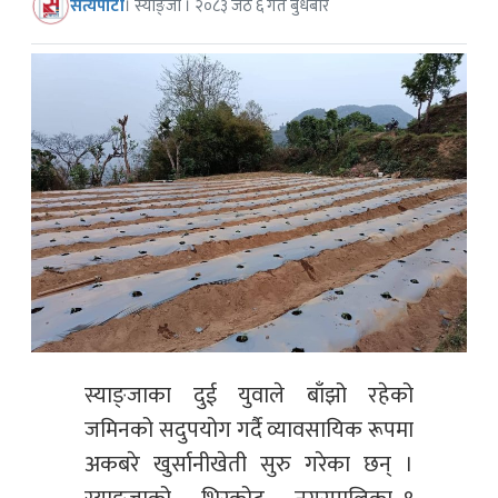
सत्यपाटी
। स्याङ्जा । २०८३ जेठ ६ गते बुधबार
स्याङ्जाका दुई युवाले बाँझो रहेको
जमिनको सदुपयोग गर्दै व्यावसायिक रूपमा
अकबरे खुर्सानीखेती सुरु गरेका छन् ।