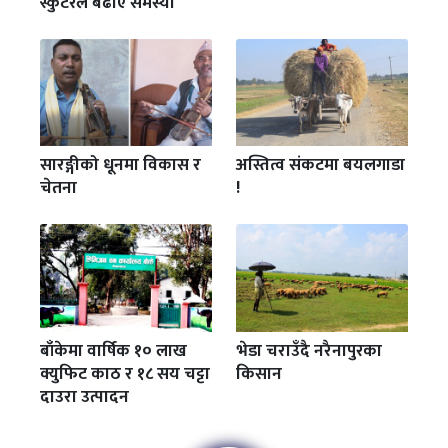
स्कुटरले बढाए समस्या
सारङ्गीको धूनमा विकास र
अस्तित्व संकटमा बयलगाडा
चेतना
!
बाँकेमा वार्षिक १० लाख
भेडा चराउँदै नरैनापुरका
क्युफिट काठ र १८ सय चट्टा
किसान
दाउरा उत्पादन