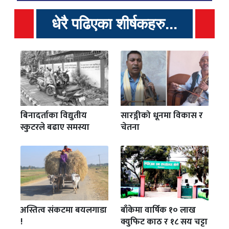
धेरै पढिएका शीर्षकहरु...
बिनादर्ताका विद्युतीय
सारङ्गीको धूनमा विकास र
स्कुटरले बढाए समस्या
चेतना
अस्तित्व संकटमा बयलगाडा
बाँकेमा वार्षिक १० लाख
!
क्युफिट काठ र १८ सय चट्टा