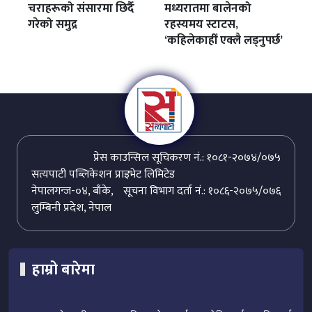
चराहरूको संसारमा छिर्दै
मध्यरातमा बालेनको
गरेको समुद्र
रहस्यमय स्टाटस,
‘कहिलेकाहीँ एक्लै लड्नुपर्छ’
प्रेस काउन्सिल सूचिकरण नं.: १०८१-२०७४/०७५
सत्यपाटी पब्लिकेशन प्राइभेट लिमिटेड
नेपालगन्ज-०४, बाँके,
सूचना विभाग दर्ता नं.: १०८६-२०७५/०७६
लुम्बिनी प्रदेश, नेपाल
हाम्रो बारेमा