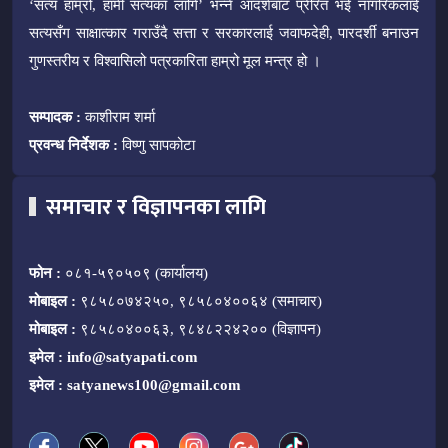
‘सत्य हाम्रो, हामी सत्यका लागि’ भन्ने आदर्शबाट प्रेरित भई नागरिकलाई
सत्यसँग साक्षात्कार गराउँदै सत्ता र सरकारलाई जवाफदेही, पारदर्शी बनाउन
गुणस्तरीय र विश्वासिलो पत्रकारिता हाम्रो मूल मन्त्र हो ।
सम्पादक :
काशीराम शर्मा
प्रवन्ध निर्देशक :
विष्णु सापकोटा
समाचार र विज्ञापनका लागि
फोन :
०८१-५९०५०९ (कार्यालय)
मोबाइल :
९८५८०७४२५०, ९८५८०४००६४ (समाचार)
मोबाइल :
९८५८०४००६३, ९८४८२२४२०० (विज्ञापन)
इमेल :
info@satyapati.com
इमेल :
satyanews100@gmail.com