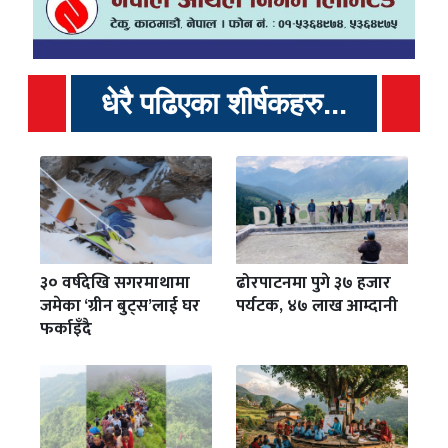
धेरै पढिएका शीर्षकहरु...
३० वर्षदेखि सगरमाथामा
ढोरपाटनमा पुगे ३७ हजार
जमेका ‘ग्रीन बुट्स’लाई घर
पर्यटक, ४७ लाख आम्दानी
फर्काइँदै