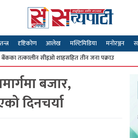
तन्त्र
दृष्टिकोण
आलेख
मल्टिमिडिया
मनोरञ्जन
स
्कालीन सीइओ शाहसहित तीन जना पक्राउ
भूतपूर
३
मार्गमा बजार,
एको दिनचर्या