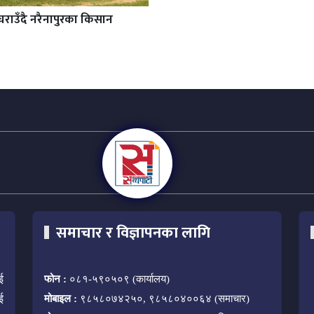
चराउँदै नरैनापुरका किसान
समाचार र विज्ञापनका लागि
ई
फोन :
०८१-५९०५०९ (कार्यालय)
ई
मोबाइल :
९८५८०७४२५०, ९८५८०४००६४ (समाचार)