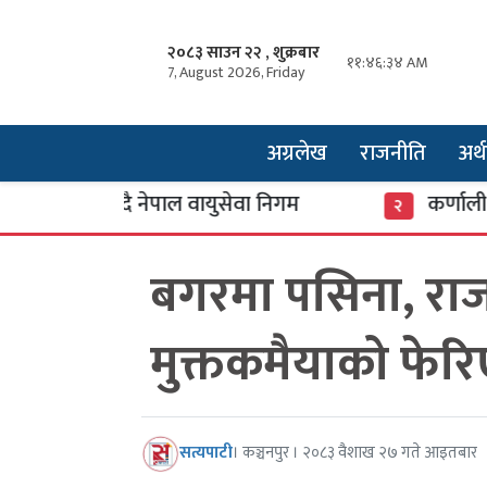
२०८३ साउन २२ , शुक्रबार
११:४६:३५ AM
7, August 2026, Friday
अग्रलेख
राजनीति
अर्थ
थप्दै नेपाल वायुसेवा निगम
कर्णाली बैंकका तत
२
बगरमा पसिना, राज
मुक्तकमैयाको फेरि
सत्यपाटी
। कञ्चनपुर । २०८३ वैशाख २७ गते आइतबार