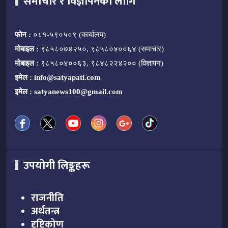
समाचार र विज्ञापनका लागि
फोन :
०८१-५९०५०९ (कार्यालय)
मोबाइल :
९८५८०७४२५०, ९८५८०४००६४ (समाचार)
मोबाइल :
९८५८०४००६३, ९८४८२२४२०० (विज्ञापन)
इमेल :
info@satyapati.com
इमेल :
satyanews100@gmail.com
उपयोगी लिङ्कहरू
राजनीति
अर्थतन्त्र
दृष्टिकोण