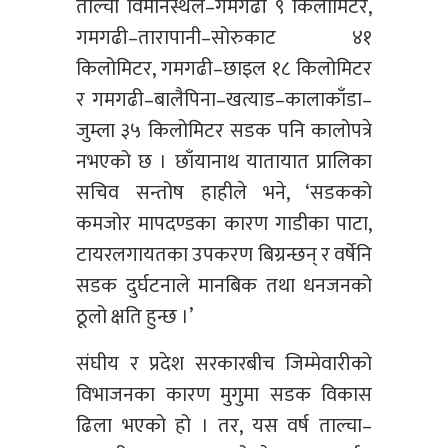
ताल्चा विमानस्थल–गमगढी ९ किलोमिटर,
गमगढी–तारापानी–सोरुकाट ४१
किलोमिटर, गमगढी–छाइल १८ किलोमिटर
र गमगढी–बालैपिना–खत्याड–कालाकाँडा–
जुम्ला ३५ किलोमिटर सडक पनि कालोपत्रे
नभएको छ । छाँयानाथ यातायात प्रालिका
सचिव सन्तोष हाहीले भने, ‘सडकको
कमजोर मापदण्डका कारण गाडीका पाटा,
टायरलगायतका उपकरण बिग्रन्छन् र वर्षेनि
सडक दुर्घटनाले मानबिक तथा धनजनको
ठूलो क्षति हुन्छ ।’
संघीय र प्रदेश सरकारबीच जिम्मेवारीको
विभाजनका कारण मुगुमा सडक विकास
ढिला भएको हो । तर, यस वर्ष ताल्चा–