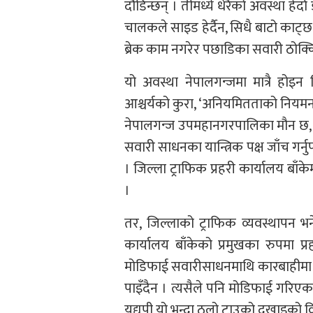
दौडिन्छन् । तीमध्ये धेरैको अवस्था हेर्
चालकले साइड हेर्दैन, सिधै बाटो काट्छ
ब्रेक काम नगरेर पछाडिका सवारी ठोक्कि
यो अवस्था नेपालगन्जमा मात्रै होइन
आश्चर्यको कुरा, ‘अनियमितताको नियमन गर
नेपालगन्ज उपमहानगरपालिका मौन छ, जिल
सवारी साधनका यान्त्रिक पक्ष जाँच गर्न
। जिल्ला ट्राफिक प्रहरी कार्यालय बाँक
।
तर, जिल्लाको ट्राफिक व्यवस्थापन भने स
कार्यालय बाँकेको प्रमुखका रुपमा प
मोडिफाई सवारीसाधनमाथि कारबाहीमा उ
पाइँदैन । त्यसैले पनि मोडिफाई गरिएक
यद्यपी यो भन्दा ठूलो टाउको दुखाइको व