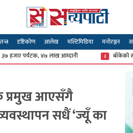
तन्त्र
दृष्टिकोण
आलेख
मल्टिमिडिया
मनोरञ्जन
स
र्यटक, ४७ लाख आम्दानी
बाँकेको सन्तानेश्वरमा
३
िक प्रमुख आएसँगै
यवस्थापन सधैं ‘ज्यूँ का