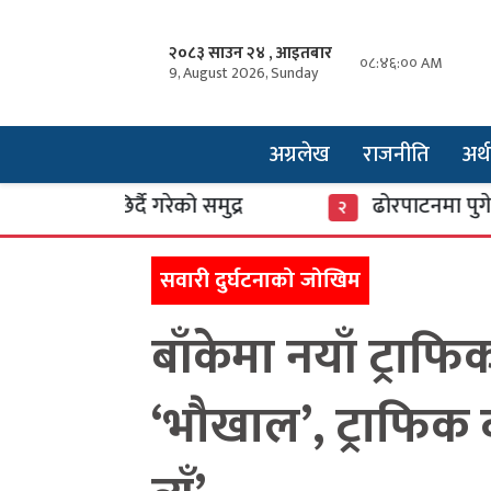
२०८३ साउन २४ , आइतबार
०८:४६:०१ AM
9, August 2026, Sunday
अग्रलेख
राजनीति
अर्थ
छिर्दै गरेको समुद्र
ढोरपाटनमा पुगे ३७ हजार प
२
सवारी दुर्घटनाको जोखिम
बाँकेमा नयाँ ट्राफ
‘भौखाल’, ट्राफिक व्