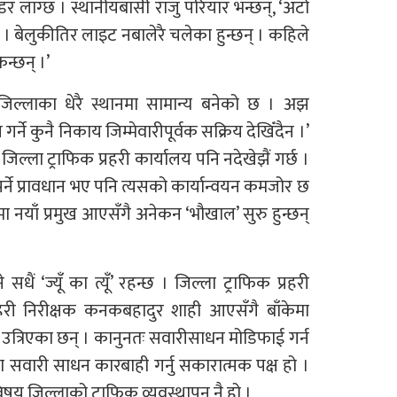
दा डर लाग्छ । स्थानीयबासी राजु परियार भन्छन्, ‘अटो
 । बेलुकीतिर लाइट नबालेरै चलेका हुन्छन् । कहिले
न्छन् ।’
 जिल्लाका धेरै स्थानमा सामान्य बनेको छ । अझ
्ने कुनै निकाय जिम्मेवारीपूर्वक सक्रिय देखिँदैन ।’
्ला ट्राफिक प्रहरी कार्यालय पनि नदेखेझैं गर्छ ।
ुपर्ने प्रावधान भए पनि त्यसको कार्यान्वयन कमजोर छ
ेमा नयाँ प्रमुख आएसँगै अनेकन ‘भौखाल’ सुरु हुन्छन्
धैं ‘ज्यूँ का त्यूँ’ रहन्छ । जिल्ला ट्राफिक प्रहरी
्रहरी निरीक्षक कनकबहादुर शाही आएसँगै बाँकेमा
त्रिएका छन् । कानुनतः सवारीसाधन मोडिफाई गर्न
ा सवारी साधन कारबाही गर्नु सकारात्मक पक्ष हो ।
िषय जिल्लाको ट्राफिक व्यवस्थापन नै हो ।