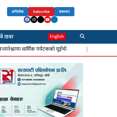
अभिलेख
Subscribe
प्रकाशन
बै खबर
English
 धार्मिक पर्यटकको घुइँचो
सिकाइ चौतारी : शिक्षाम
४