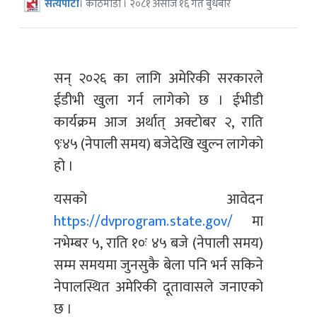
सत्यपाटी
। काठमाडौं । २०८१ असोज १६ गते बुधबार
सन् २०२६ का लागि अमेरिकी सरकारले
ईडीभी खुला गर्न लागेको छ । ईभीडी
कार्यक्रम आज अर्थात् अक्टोबर २, राति
९ः४५ (नेपाली समय) बजेदेखि खुल्न लागेको
हो ।
यसको आवेदन
https://dvprogram.state.gov/
मा
नभेम्बर ५, राति १०ः ४५ बजे (नेपाली समय)
सम्म समयमा जुनसुकै बेला पनि भर्न सकिने
नेपालस्थित अमेरिकी दूतावासले जनाएको
छ ।