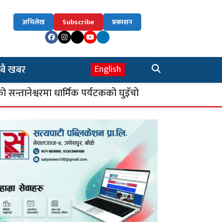
अभिलेख
Subscribe
प्रकाशन
बै खबर
English
श्वरमा धार्मिक पर्यटकको घुइँचो
सिकाइ चौतारी : 
४