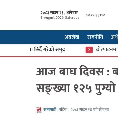
२०८३ साउन २३ , शनिबार
०४:११:५४ PM
8, August 2026, Saturday
अग्रलेख
राजनीति
अर्थ
सारमा छिर्दै गरेको समुद्र
ढोरपाटनमा पुगे ३७ 
२
आज बाघ दिवस : बर
सङ्ख्या १२५ पुग्यो
सत्यपाटी
। बर्दिया । २०८१ साउन १४ गते सोमबार