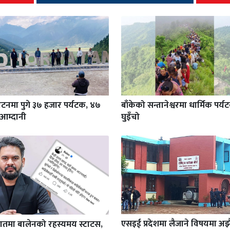
टनमा पुगे ३७ हजार पर्यटक, ४७
बाँकेको सन्तानेश्वरमा धार्मिक पर्
आम्दानी
घुइँचो
एसइई प्रदेशमा लैजाने विषयमा अझ
रातमा बालेनको रहस्यमय स्टाटस,