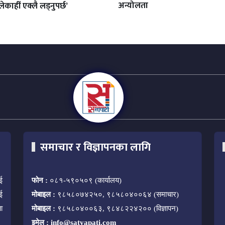
अन्योलता
ेकाहीँ एक्लै लड्नुपर्छ’
समाचार र विज्ञापनका लागि
ई
फोन :
०८१-५९०५०९ (कार्यालय)
ई
मोबाइल :
९८५८०७४२५०, ९८५८०४००६४ (समाचार)
ा
मोबाइल :
९८५८०४००६३, ९८४८२२४२०० (विज्ञापन)
इमेल :
info@satyapati.com