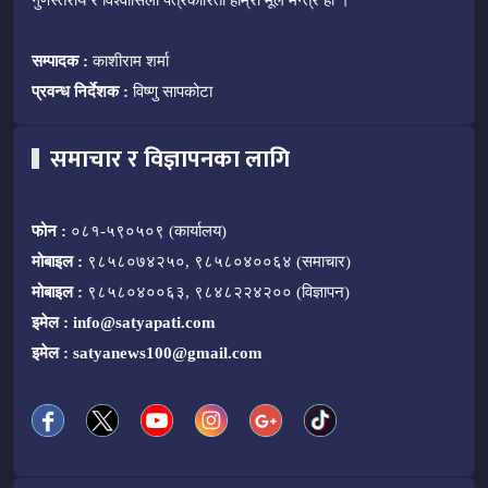
गुणस्तरीय र विश्वासिलो पत्रकारिता हाम्रो मूल मन्त्र हो ।
सम्पादक :
काशीराम शर्मा
प्रवन्ध निर्देशक :
विष्णु सापकोटा
समाचार र विज्ञापनका लागि
फोन :
०८१-५९०५०९ (कार्यालय)
मोबाइल :
९८५८०७४२५०, ९८५८०४००६४ (समाचार)
मोबाइल :
९८५८०४००६३, ९८४८२२४२०० (विज्ञापन)
इमेल :
info@satyapati.com
इमेल :
satyanews100@gmail.com