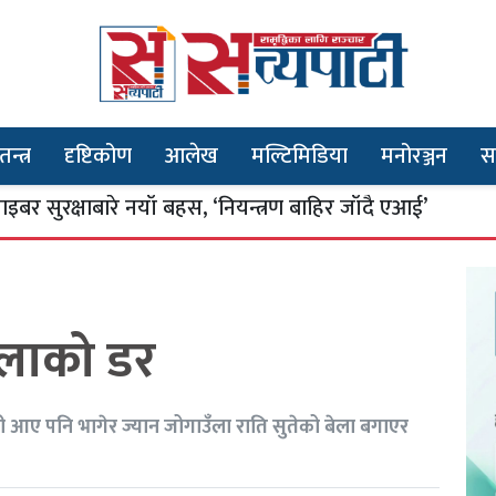
तन्त्र
दृष्टिकोण
आलेख
मल्टिमिडिया
मनोरञ्जन
स
ाबारे नयाँ बहस, ‘नियन्त्रण बाहिर जाँदै एआई’
आय
३
ोलाको डर
ाढी आए पनि भागेर ज्यान जोगाउँला राति सुतेको बेला बगाएर