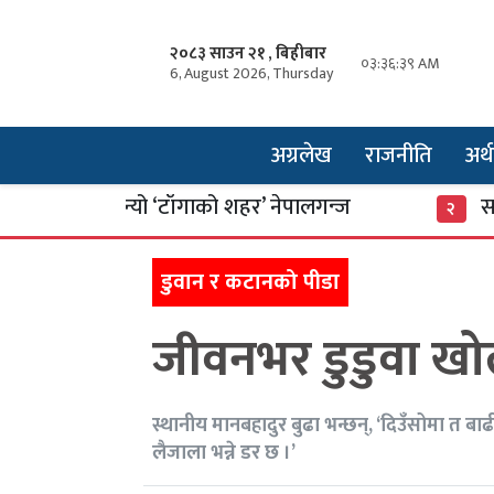
२०८३ साउन २१ , बिहीबार
०३:३६:४० AM
6, August 2026, Thursday
अग्रलेख
राजनीति
अर्थ
 बन्यो ‘टाँगाको शहर’ नेपालगन्ज
साइबर सुरक्ष
२
डुवान र कटानको पीडा
जीवनभर डुडुवा ख
स्थानीय मानबहादुर बुढा भन्छन्, ‘दिउँसोमा त ब
लैजाला भन्ने डर छ ।’