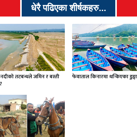
धेरै पढिएका शीर्षकहरु...
ी नदीको तटबन्धले जमिन र बस्ती
फेवाताल किनारमा थन्किएका डुङ्गा
ए