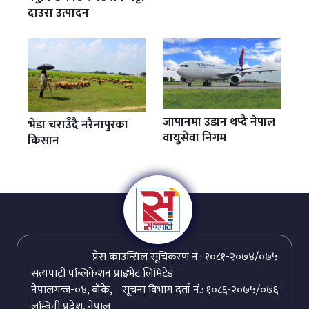
दाउरा उत्पादन
जापानमा उडान थप्दै नेपाल
भेडा चराउँदै नरैनापुरका
वायुसेवा निगम
किसान
प्रेस काउन्सिल सूचिकरण नं.: १०८१-२०७४/०७५
सत्यपाटी पब्लिकेशन प्राइभेट लिमिटेड
नेपालगन्ज-०४, बाँके,
सूचना विभाग दर्ता नं.: १०८६-२०७५/०७६
लुम्बिनी प्रदेश, नेपाल