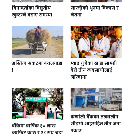
बिनादर्ताका विद्युतीय
सारङ्गीको धूनमा विकास र
स्कुटरले बढाए समस्या
चेतना
अस्तित्व संकटमा बयलगाडा
म्याद गुज्रेका खाद्य सामग्री
!
बेच्ने तीन व्यवसायीलाई
जरिवाना
कर्णाली बैंकका तत्कालीन
सीइओ शाहसहित तीन जना
बाँकेमा वार्षिक १० लाख
पक्राउ
क्युफिट काठ र १८ सय चट्टा