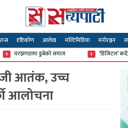
तन्त्र
दृष्टिकोण
आलेख
मल्टिमिडिया
मनोरञ्जन
स
गडामा डुबेको समाज
‘डिजिटल’ बन्दै खुला बजार
२
ेनजी आतंक, उच्च
्को आलोचना