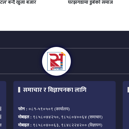
टल’ बन्दै खुला बजार
घरझगडामा डुबेको समाज
समाचार र विज्ञापनका लागि
ई
फोन :
०८१-५९०५०९ (कार्यालय)
ई
मोबाइल :
९८५८०७४२५०, ९८५८०४००६४ (समाचार)
ा
मोबाइल :
९८५८०४००६३, ९८४८२२४२०० (विज्ञापन)