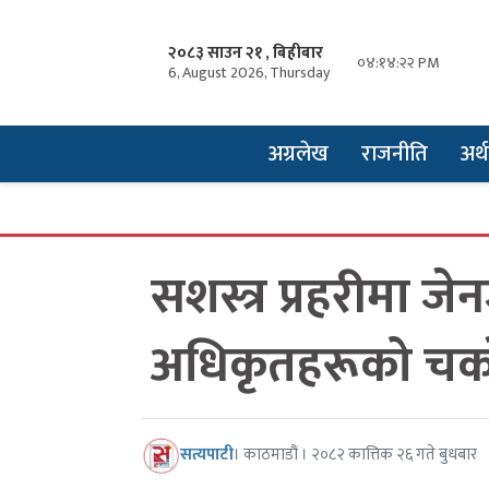
२०८३ साउन २१ , बिहीबार
०४:१४:२३ PM
6, August 2026, Thursday
अग्रलेख
राजनीति
अर्थ
घरझ
१
सशस्त्र प्रहरीमा ज
अधिकृतहरूको चर
सत्यपाटी
। काठमाडौं । २०८२ कात्तिक २६ गते बुधबार